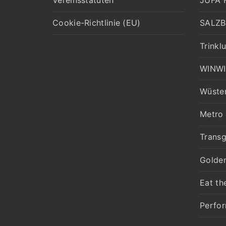
Vereinsstatuten
JUFA H
Cookie-Richtlinie (EU)
SALZB
Trinklu
WINW
Wüste
Metro
Trans
Golden
Eat th
Perfo