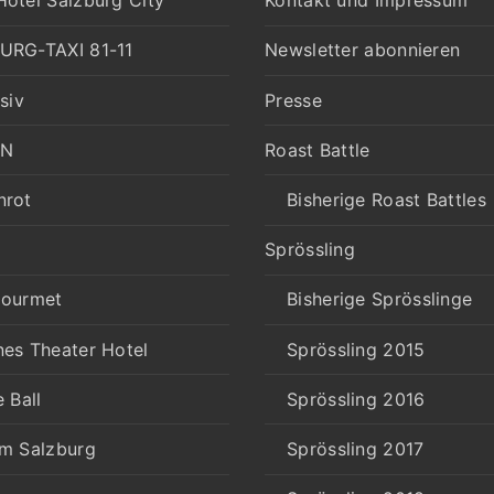
otel Salzburg City
Kontakt und Impressum
URG-TAXI 81-11
Newsletter abonnieren
siv
Presse
IN
Roast Battle
nrot
Bisherige Roast Battles
Sprössling
gourmet
Bisherige Sprösslinge
es Theater Hotel
Sprössling 2015
e Ball
Sprössling 2016
rm Salzburg
Sprössling 2017