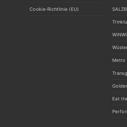
Cookie-Richtlinie (EU)
SALZB
Trinklu
WINW
Wüste
Metro
Trans
Golden
Eat th
Perfo